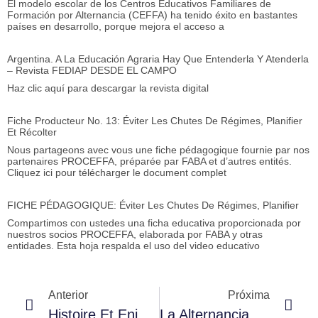
El modelo escolar de los Centros Educativos Familiares de
Formación por Alternancia (CEFFA) ha tenido éxito en bastantes
países en desarrollo, porque mejora el acceso a
Argentina. A La Educación Agraria Hay Que Entenderla Y Atenderla
– Revista FEDIAP DESDE EL CAMPO
Haz clic aquí para descargar la revista digital
Fiche Producteur No. 13: Éviter Les Chutes De Régimes, Planifier
Et Récolter
Nous partageons avec vous une fiche pédagogique fournie par nos
partenaires PROCEFFA, préparée par FABA et d’autres entités.
Cliquez ici pour télécharger le document complet
FICHE PÉDAGOGIQUE: Éviter Les Chutes De Régimes, Planifier
Compartimos con ustedes una ficha educativa proporcionada por
nuestros socios PROCEFFA, elaborada por FABA y otras
entidades. Esta hoja respalda el uso del video educativo
Anterior
Próxima
Histoire Et Enjeux Des Dispositifs De Formation En Alternance – Philipe Meirieu
La Alternancia – Un Sistema Innovador Y Pertinente Para Los Jóvenes – Dr. Louis Marie Bouges – Francia – Seminario Internacional De Alternancia – Honduras 2013