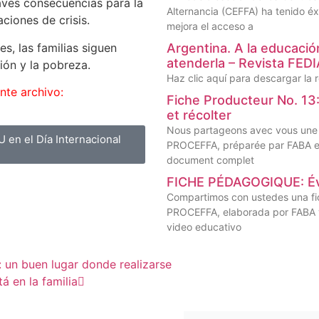
aves consecuencias para la
Alternancia (CEFFA) ha tenido éx
aciones de crisis.
mejora el acceso a
s, las familias siguen
Argentina. A la educació
atenderla – Revista F
ción y la pobreza.
Haz clic aquí para descargar la r
nte archivo:
Fiche Producteur No. 13: 
et récolter
Nous partageons avec vous une 
 en el Día Internacional
PROCEFFA, préparée par FABA et d
document complet
FICHE PÉDAGOGIQUE: Évit
Compartimos con ustedes una fi
PROCEFFA, elaborada por FABA y 
video educativo
: un buen lugar donde realizarse
á en la familia