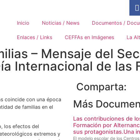
Asociación Internacional de los
Movimientos Familiares de
Formación Rural
Inicio
Noticias / News
Documentos / Docu
Enlaces / Links
CEFFAs en Imágenes
La Al
ilias – Mensaje del Sec
ía Internacional de las 
Comparta:
ias coincide con una época
Más Documen
tidad de familias en el
Las contribuciones de lo
Formación por Alternanc
, los efectos del
sus protagonistas.Una in
eteorológicos extremos y
El modelo escolar de los Centro