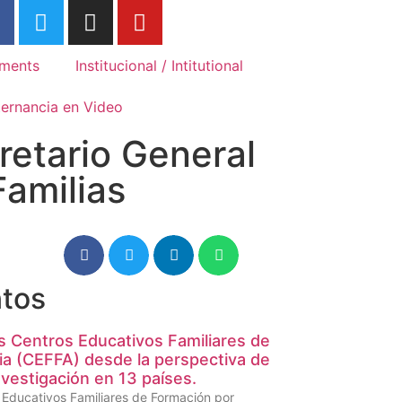
Association Internationale des
Associ
Mouvements Familiaux de
Movime
Formation Rurale
Rurale
ments
Institucional / Intitutional
ternancia en Video
retario General
Familias
tos
s Centros Educativos Familiares de
ia (CEFFA) desde la perspectiva de
vestigación en 13 países.
s Educativos Familiares de Formación por