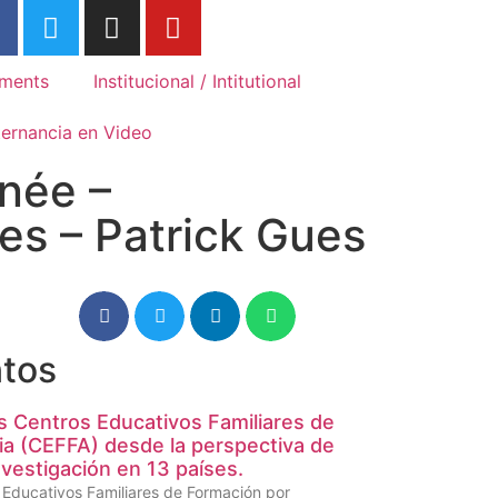
Association Internationale des
Associ
Mouvements Familiaux de
Movime
Formation Rurale
Rurale
ments
Institucional / Intitutional
ternancia en Video
rnée –
les – Patrick Gues
tos
s Centros Educativos Familiares de
ia (CEFFA) desde la perspectiva de
vestigación en 13 países.
s Educativos Familiares de Formación por