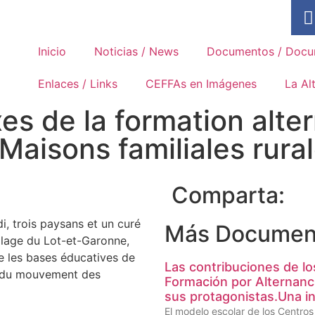
Asociación Internacional de los
Movimientos Familiares de
Formación Rural
Inicio
Noticias / News
Documentos / Docu
Enlaces / Links
CEFFAs en Imágenes
La Al
es de la formation alte
Maisons familiales rura
Comparta:
, trois paysans et un curé
Más Documen
llage du Lot-et-Garonne,
e les bases éducatives de
Las contribuciones de lo
s du mouvement des
Formación por Alternanc
sus protagonistas.Una in
El modelo escolar de los Centro