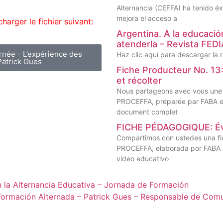
Alternancia (CEFFA) ha tenido éx
mejora el acceso a
charger le fichier suivant:
Argentina. A la educació
atenderla – Revista F
rnée - L’expérience des
Haz clic aquí para descargar la r
Patrick Gues
Fiche Producteur No. 13: 
et récolter
Nous partageons avec vous une 
PROCEFFA, préparée par FABA et d
document complet
FICHE PÉDAGOGIQUE: Évit
Compartimos con ustedes una fi
PROCEFFA, elaborada por FABA y 
video educativo
n la Alternancia Educativa – Jornada de Formación
Formación Alternada – Patrick Gues – Responsable de Comu