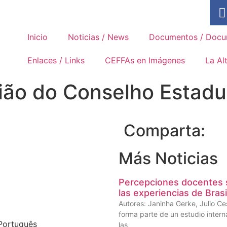
Asociación Internacional de los
Movimientos Familiares de
Formación Rural
Inicio
Noticias / News
Documentos / Docu
Enlaces / Links
CEFFAs en Imágenes
La Al
união do Conselho Esta
Comparta:
Más Noticias
Percepciones docentes s
las experiencias de Brasi
Autores: Janinha Gerke, Julio Ce
forma parte de un estudio interna
Português
las