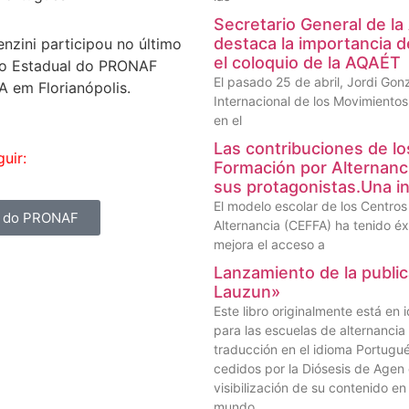
Secretario General de la
destaca la importancia de
nzini participou no último
el coloquio de la AQAÉT
lho Estadual do PRONAF
El pasado 25 de abril, Jordi Gon
 em Florianópolis.
Internacional de los Movimientos
en el
Las contribuciones de lo
uir:
Formación por Alternanc
sus protagonistas.Una in
El modelo escolar de los Centro
al do PRONAF
Alternancia (CEFFA) ha tenido éx
mejora el acceso a
Lanzamiento de la public
Lauzun»
Este libro originalmente está en
para las escuelas de alternanci
traducción en el idioma Portugu
cedidos por la Diósesis de Agen
visibilización de su contenido en
mundo.