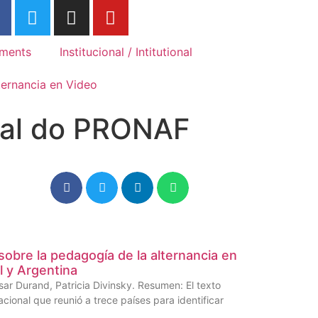
Association Internationale des
Associ
Mouvements Familiaux de
Movime
Formation Rurale
Rurale
ments
Institucional / Intitutional
ternancia en Video
dual do PRONAF
obre la pedagogía de la alternancia en
l y Argentina
sar Durand, Patricia Divinsky. Resumen: El texto
cional que reunió a trece países para identificar