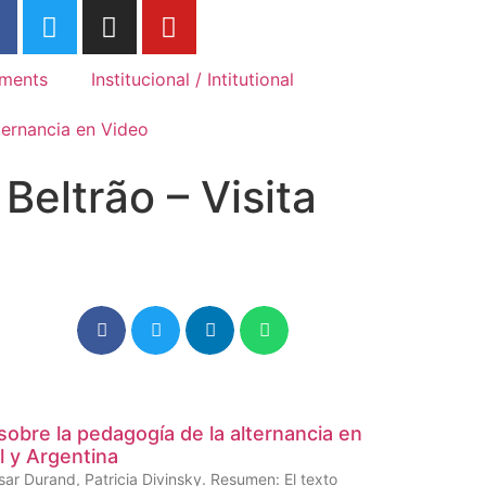
Association Internationale des
Associ
Mouvements Familiaux de
Movime
Formation Rurale
Rurale
ments
Institucional / Intitutional
ternancia en Video
Beltrão – Visita
obre la pedagogía de la alternancia en
l y Argentina
sar Durand, Patricia Divinsky. Resumen: El texto