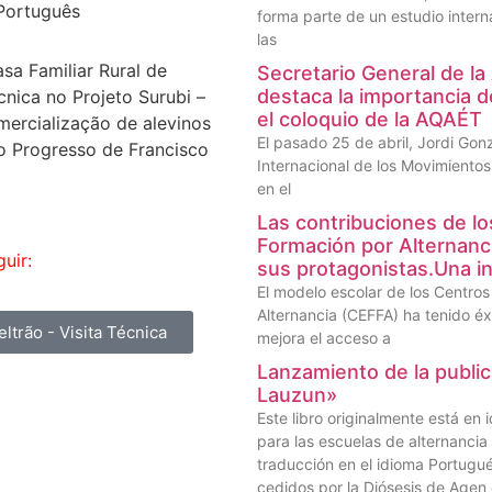
Português
forma parte de un estudio interna
las
sa Familiar Rural de
Secretario General de la
destaca la importancia de
cnica no Projeto Surubi –
el coloquio de la AQAÉT
mercialização de alevinos
El pasado 25 de abril, Jordi Gon
o Progresso de Francisco
Internacional de los Movimientos
en el
Las contribuciones de lo
Formación por Alternanc
uir:
sus protagonistas.Una in
El modelo escolar de los Centro
Alternancia (CEFFA) ha tenido éx
eltrão - Visita Técnica
mejora el acceso a
Lanzamiento de la public
Lauzun»
Este libro originalmente está en
para las escuelas de alternanci
traducción en el idioma Portugu
cedidos por la Diósesis de Agen