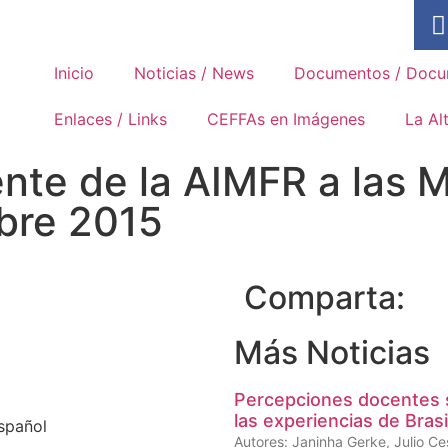
Asociación Internacional de los
Movimientos Familiares de
Formación Rural
Inicio
Noticias / News
Documentos / Docu
Enlaces / Links
CEFFAs en Imágenes
La Al
ente de la AIMFR a las 
bre 2015
Comparta:
Más Noticias
Percepciones docentes s
las experiencias de Brasi
spañol
Autores: Janinha Gerke, Julio Ce