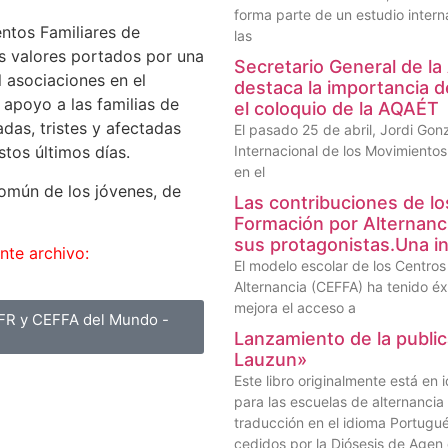
forma parte de un estudio interna
entos Familiares de
las
s valores portados por una
Secretario General de la
l asociaciones en el
destaca la importancia de
apoyo a las familias de
el coloquio de la AQAÉT
das, tristes y afectadas
El pasado 25 de abril, Jordi Gon
Internacional de los Movimientos
stos últimos días.
en el
común de los jóvenes, de
Las contribuciones de lo
Formación por Alternanc
sus protagonistas.Una in
nte archivo:
El modelo escolar de los Centro
Alternancia (CEFFA) ha tenido éx
mejora el acceso a
MFR y CEFFA del Mundo -
Lanzamiento de la public
Lauzun»
Este libro originalmente está en
para las escuelas de alternanci
traducción en el idioma Portugu
cedidos por la Diósesis de Agen