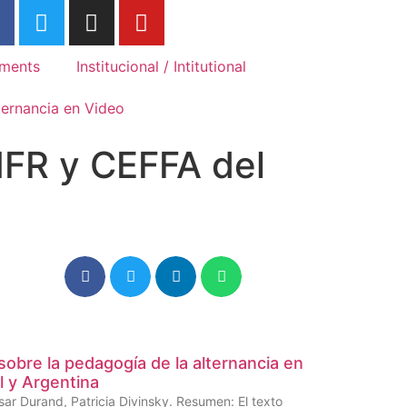
Association Internationale des
Associ
Mouvements Familiaux de
Movime
Formation Rurale
Rurale
ments
Institucional / Intitutional
ternancia en Video
MFR y CEFFA del
obre la pedagogía de la alternancia en
l y Argentina
sar Durand, Patricia Divinsky. Resumen: El texto