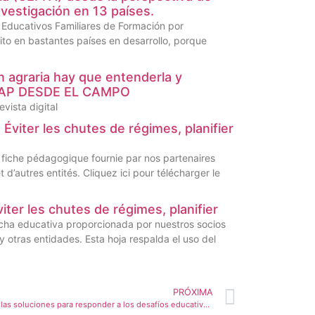
vestigación en 13 países.
s Educativos Familiares de Formación por
ito en bastantes países en desarrollo, porque
n agraria hay que entenderla y
EDIAP DESDE EL CAMPO
evista digital
Éviter les chutes de régimes, planifier
fiche pédagogique fournie par nos partenaires
’autres entités. Cliquez ici pour télécharger le
er les chutes de régimes, planifier
cha educativa proporcionada por nuestros socios
otras entidades. Esta hoja respalda el uso del
PRÓXIMA
¿La Enseñanza por Alternancia es una de las soluciones para responder a los desafí­os educativos del país? – Patrick Guess – Francia