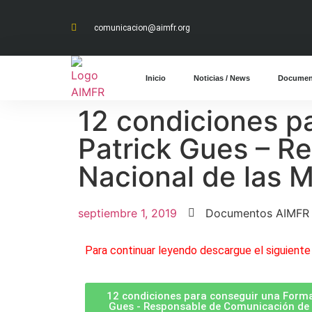
comunicacion@aimfr.org
Inicio
Noticias / News
Documen
12 condiciones p
Patrick Gues – R
Nacional de las 
septiembre 1, 2019
Documentos AIMFR
Para continuar leyendo descargue el siguiente 
12 condiciones para conseguir una Forma
Gues - Responsable de Comunicación de l