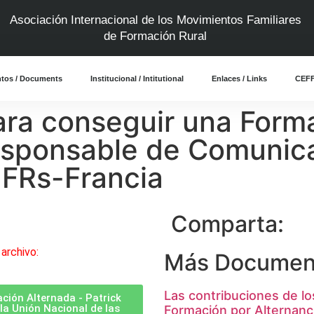
Asociación Internacional de los Movimientos Familiares
de Formación Rural
tos / Documents
Institucional / Intitutional
Enlaces / Links
CEFF
ara conseguir una Form
esponsable de Comunica
MFRs-Francia
Comparta:
archivo:
Más Documen
Las contribuciones de lo
ción Alternada - Patrick
a Unión Nacional de las
Formación por Alternanc