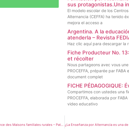
sus protagonistas.Una in
El modelo escolar de los Centro
Alternancia (CEFFA) ha tenido éx
mejora el acceso a
Argentina. A la educació
atenderla – Revista F
Haz clic aquí para descargar la r
Fiche Producteur No. 13: 
et récolter
Nous partageons avec vous une 
PROCEFFA, préparée par FABA et d
document complet
FICHE PÉDAGOGIQUE: Évit
Compartimos con ustedes una fi
PROCEFFA, elaborada por FABA y 
video educativo
Gérer les paradoxes de la formation alternée – L’expérience des Maisons familiales rurales – Patrick Gues