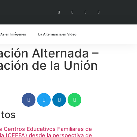
Association Internationale
Formati
As en Imágenes
La Alternancia en Video
ación Alternada –
ción de la Unión
tos
s Centros Educativos Familiares de
ia (CEFFA) desde la perspectiva de