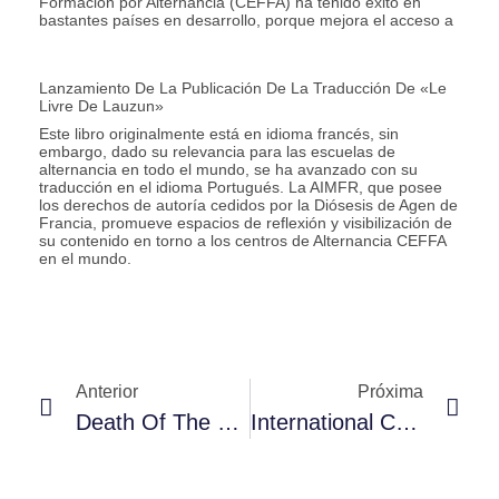
Formación por Alternancia (CEFFA) ha tenido éxito en
bastantes países en desarrollo, porque mejora el acceso a
Lanzamiento De La Publicación De La Traducción De «Le
Livre De Lauzun»
Este libro originalmente está en idioma francés, sin
embargo, dado su relevancia para las escuelas de
alternancia en todo el mundo, se ha avanzado con su
traducción en el idioma Portugués. La AIMFR, que posee
los derechos de autoría cedidos por la Diósesis de Agen de
Francia, promueve espacios de reflexión y visibilización de
su contenido en torno a los centros de Alternancia CEFFA
en el mundo.
Anterior
Próxima
Death Of The Former Secretary Of The AIMFR – Mireille Gavet
International Colloquium At The University Of Sherbrooke (Canada)